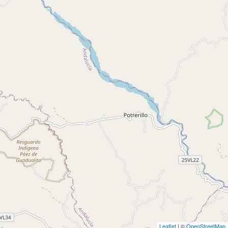
Leaflet
| ©
OpenStreetMap