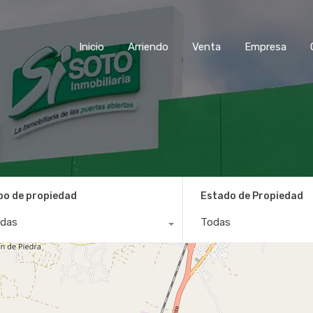
Inicio
Arriendo
Venta
Empresa
po de propiedad
Estado de Propiedad
das
Todas